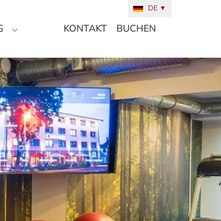
DE
▼
G
KONTAKT
BUCHEN
Zimmer"
Submenu for "Umgebung"