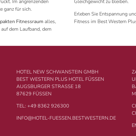
 rückt. Im angrenzenden
Gleichgewicht zu bleiben.
e ganz für sich.
Erleben Sie Entspannung un
pakten Fitnessraum
alles,
Fitness im Best Western Plu
 es auf dem Laufband, dem
HOTEL NEW SCHWANSTEIN GMBH
Z
BEST WESTERN PLUS HOTEL FÜSSEN
U
AUGSBURGER STRASSE 18
B
87629 FÜSSEN
M
TEL: +49 8362 926300
C
C
INFO@HOTEL-FUESSEN.BESTWESTERN.DE
E