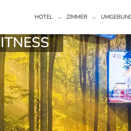
HOTEL
ZIMMER
UMGEBUN
Submenu for "Hotel"
Submenu for "
ITNESS