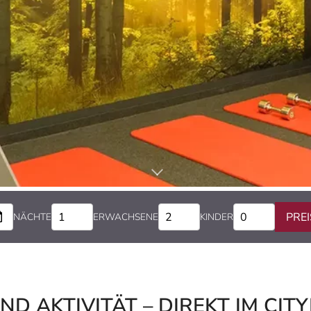
PREI
NÄCHTE
ERWACHSENE
KINDER
 AKTIVITÄT – DIREKT IM CIT