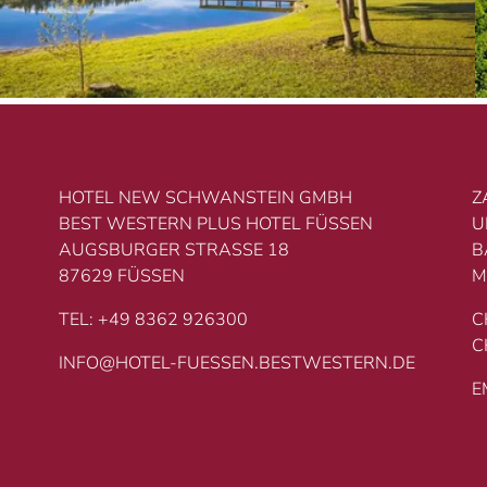
HOTEL NEW SCHWANSTEIN GMBH
Z
BEST WESTERN PLUS HOTEL FÜSSEN
U
AUGSBURGER STRASSE 18
B
87629 FÜSSEN
M
TEL: +49 8362 926300
C
C
INFO@HOTEL-FUESSEN.BESTWESTERN.DE
E