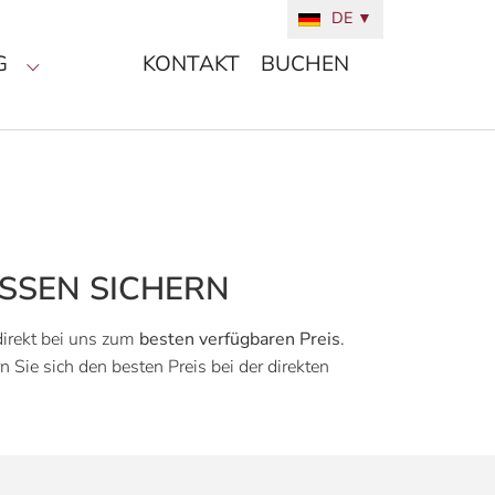
DE
▼
(CURRENT)
G
KONTAKT
BUCHEN
Zimmer"
Submenu for "Umgebung"
ÜSSEN SICHERN
direkt bei uns zum
besten verfügbaren Preis
.
Sie sich den besten Preis bei der direkten